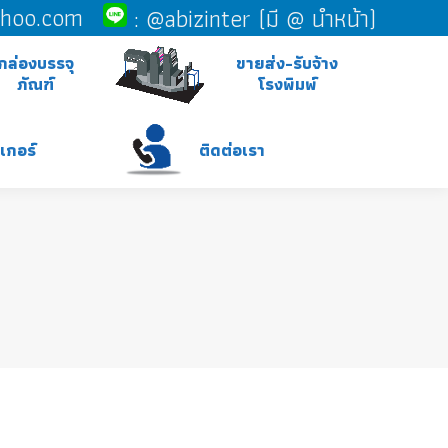
ahoo.com
:
@abizinter (มี @ นำหน้า)
กล่องบรรจุ
ขายส่ง-รับจ้าง
ภัณฑ์
โรงพิมพ์
ติดต่อเรา
กเกอร์