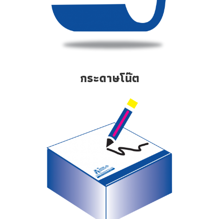
กระดาษโน๊ต