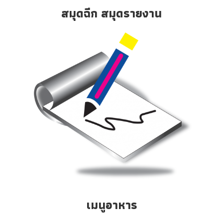
สมุดฉีก สมุดรายงาน
เมนูอาหาร