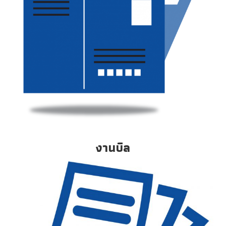
งานบิล