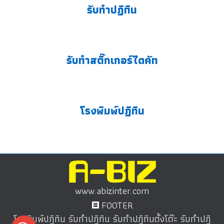
รับทำปฏิทิน
รับทำสติ๊กเกอร์ไดคัท
โรงพิมพ์ปฏิทิน
www.abizinter.com
FOOTER
โรงพิมพ์ปฎิทิน รับทำปฎิทิน รับทำปฎิทินตั้งโต๊ะ รับทำปฎิ