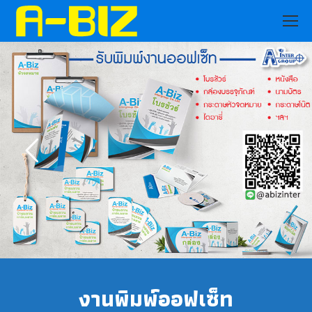
งานพิมพ์ออฟเซ็ท