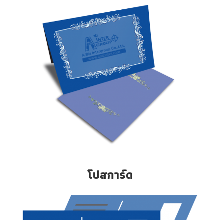
โปสการ์ด