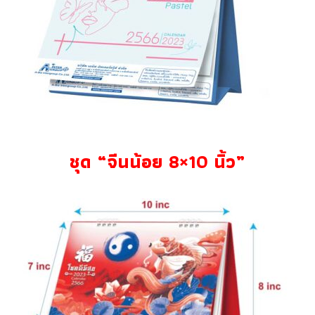
ชุด “จีนน้อย 8×10 นิ้ว”