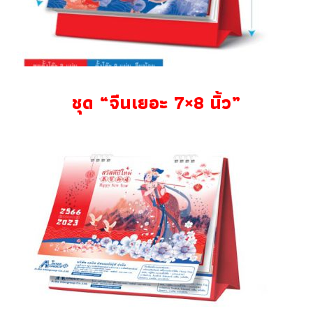
ชุด “จีนเยอะ 7×8 นิ้ว”